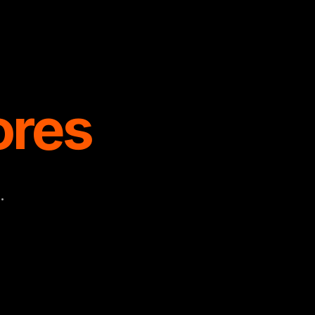
ores
.